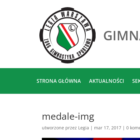
GIMN
STRONA GŁÓWNA
AKTUALNOŚCI
SE
medale-img
utworzone przez
Legia
|
mar 17, 2017
|
0 kom