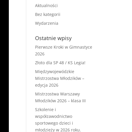
Aktualności
Bez kategorii
Wydarzenia
Ostatnie wpisy
Pierwsze Kroki w Gimnastyce
2026
Złoto dla SP 48 / KS Legia!
Międzywojewódzkie
Mistrzostwa Młodzików –
edycja 2026
Mistrzostwa Warszawy
Młodzików 2026 – klasa III
Szkolenie i
współzawodnictwo
sportowego dzieci i
młodzieży w 2026 roku.