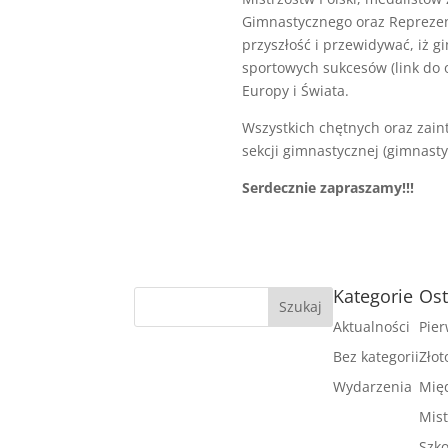
Gimnastycznego oraz Reprezent
przyszłość i przewidywać, iż g
sportowych sukcesów (link do o
Europy i Świata.
Wszystkich chętnych oraz zain
sekcji gimnastycznej (gimnast
Serdecznie zapraszamy!!!
Kategorie
Ost
Aktualności
Pier
Bez kategorii
Złot
Wydarzenia
Mię
Mist
Szko