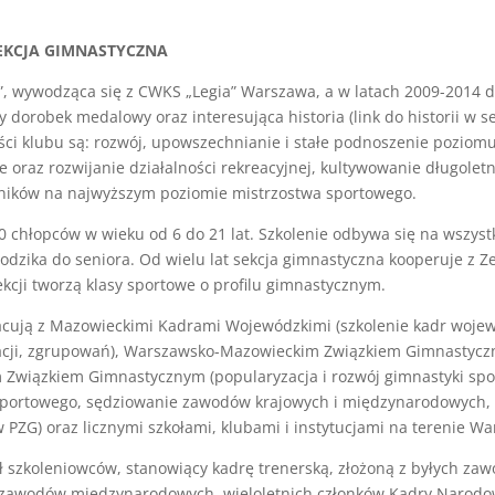
SEKCJA GIMNASTYCZNA
”, wywodząca się z CWKS „Legia” Warszawa, a w latach 2009-2014 dz
ty dorobek medalowy oraz interesująca historia (link do historii w se
ci klubu są: rozwój, upowszechnianie i stałe podnoszenie poziom
e oraz rozwijanie działalności rekreacyjnej, kultywowanie długoletn
ników na najwyższym poziomie mistrzostwa sportowego.
50 chłopców w wieku od 6 do 21 lat. Szkolenie odbywa się na wszys
dzika do seniora. Od wielu lat sekcja gimnastyczna kooperuje z Ze
kcji tworzą klasy sportowe o profilu gimnastycznym.
racują z Mazowieckimi Kadrami Wojewódzkimi (szkolenie kadr woje
acji, zgrupowań), Warszawsko-Mazowieckim Związkiem Gimnastycz
Związkiem Gimnastycznym (popularyzacja i rozwój gimnastyki spor
sportowego, sędziowanie zawodów krajowych i międzynarodowych, 
 PZG) oraz licznymi szkołami, klubami i instytucjami na terenie Wa
 szkoleniowców, stanowiący kadrę trenerską, złożoną z byłych zaw
w zawodów międzynarodowych, wieloletnich członków Kadry Narodo