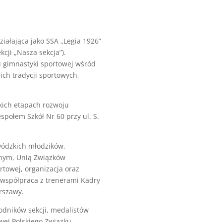
iałająca jako SSA „Legia 1926”
kcji „Nasza sekcja”).
u gimnastyki sportowej wśród
ich tradycji sportowych,
tkich etapach rozwoju
społem Szkół Nr 60 przy ul. S.
wódzkich młodzików,
nym, Unią Związków
towej, organizacja oraz
współpraca z trenerami Kadry
rszawy.
odników sekcji, medalistów
wej Polskiego Związku