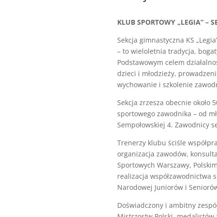
KLUB SPORTOWY „LEGIA” – 
Sekcja gimnastyczna KS „Legia
– to wieloletnia tradycja, boga
Podstawowym celem działalnoś
dzieci i młodzieży, prowadzeni
wychowanie i szkolenie zawod
Sekcja zrzesza obecnie około 
sportowego zawodnika – od mło
Sempołowskiej 4. Zawodnicy se
Trenerzy klubu ściśle współp
organizacja zawodów, konsult
Sportowych Warszawy, Polskim 
realizacja współzawodnictwa 
Narodowej Juniorów i Seniorów
Doświadczony i ambitny zespół
Mistrzostw Polski, medalistó