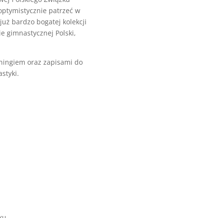
optymistycznie patrzeć w
już bardzo bogatej kolekcji
e gimnastycznej Polski,
eningiem oraz zapisami do
styki.
ku.