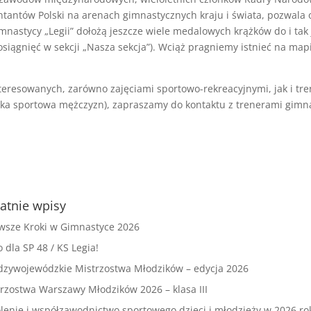
antów Polski na arenach gimnastycznych kraju i świata, pozwala 
imnastycy „Legii” dołożą jeszcze wiele medalowych krążków do i tak 
siągnięć w sekcji „Nasza sekcja”). Wciąż pragniemy istnieć na mapi
teresowanych, zarówno zajęciami sportowo-rekreacyjnymi, jak i tr
yka sportowa mężczyzn), zapraszamy do kontaktu z trenerami gimna
atnie wpisy
wsze Kroki w Gimnastyce 2026
o dla SP 48 / KS Legia!
dzywojewódzkie Mistrzostwa Młodzików – edycja 2026
rzostwa Warszawy Młodzików 2026 – klasa III
lenie i współzawodnictwo sportowego dzieci i młodzieży w 2026 ro