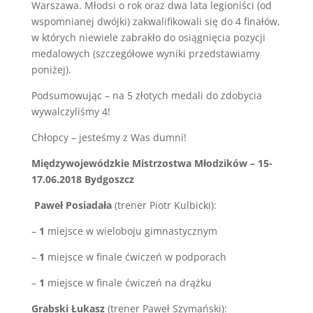
Warszawa. Młodsi o rok oraz dwa lata legioniści (od
wspomnianej dwójki) zakwalifikowali się do 4 finałów,
w których niewiele zabrakło do osiągnięcia pozycji
medalowych (szczegółowe wyniki przedstawiamy
poniżej).
Podsumowując – na 5 złotych medali do zdobycia
wywalczyliśmy 4!
Chłopcy – jesteśmy z Was dumni!
Międzywojewódzkie Mistrzostwa Młodzików – 15-
17.06.2018 Bydgoszcz
Paweł Posiadała
(trener Piotr Kulbicki):
–
1
miejsce w wieloboju gimnastycznym
–
1
miejsce w finale ćwiczeń w podporach
–
1
miejsce w finale ćwiczeń na drążku
Grabski Łukasz
(trener Paweł Szymański):