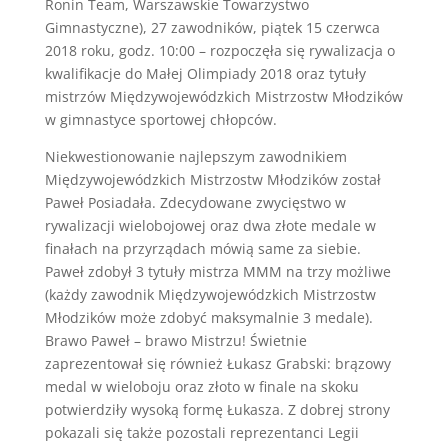
Ronin Team, Warszawskie Towarzystwo
Gimnastyczne), 27 zawodników, piątek 15 czerwca
2018 roku, godz. 10:00 – rozpoczęła się rywalizacja o
kwalifikacje do Małej Olimpiady 2018 oraz tytuły
mistrzów Międzywojewódzkich Mistrzostw Młodzików
w gimnastyce sportowej chłopców.
Niekwestionowanie najlepszym zawodnikiem
Międzywojewódzkich Mistrzostw Młodzików został
Paweł Posiadała. Zdecydowane zwycięstwo w
rywalizacji wielobojowej oraz dwa złote medale w
finałach na przyrządach mówią same za siebie.
Paweł zdobył 3 tytuły mistrza MMM na trzy możliwe
(każdy zawodnik Międzywojewódzkich Mistrzostw
Młodzików może zdobyć maksymalnie 3 medale).
Brawo Paweł – brawo Mistrzu! Świetnie
zaprezentował się również Łukasz Grabski: brązowy
medal w wieloboju oraz złoto w finale na skoku
potwierdziły wysoką formę Łukasza. Z dobrej strony
pokazali się także pozostali reprezentanci Legii