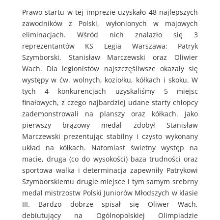
Prawo startu w tej imprezie uzyskało 48 najlepszych
zawodników z Polski, wyłonionych w majowych
eliminacjach. Wśród nich znalazło się 3
reprezentantów KS Legia Warszawa: Patryk
Szymborski, Stanisław Marczewski oraz Oliwier
Wach. Dla legionistów najszczęśliwsze okazały się
występy w ćw. wolnych, koziołku, kółkach i skoku. W
tych 4 konkurencjach uzyskaliśmy 5 miejsc
finałowych, z czego najbardziej udane starty chłopcy
zademonstrowali na planszy oraz kółkach. Jako
pierwszy brązowy medal zdobył Stanisław
Marczewski prezentując stabilny i czysto wykonany
układ na kółkach. Natomiast świetny występ na
macie, druga (co do wysokości) baza trudności oraz
sportowa walka i determinacja zapewniły Patrykowi
Szymborskiemu drugie miejsce i tym samym srebrny
medal mistrzostw Polski Juniorów Młodszych w klasie
III. Bardzo dobrze spisał się Oliwer Wach,
debiutujący na Ogólnopolskiej Olimpiadzie