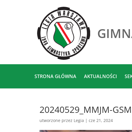
GIMN
STRONA GŁÓWNA
AKTUALNOŚCI
SE
20240529_MMJM-GSM
utworzone przez
Legia
|
cze 21, 2024