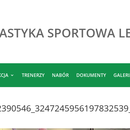
ASTYKA SPORTOWA L
KCJA
TRENERZY
NABÓR
DOKUMENTY
GALER
2390546_3247245956197832539